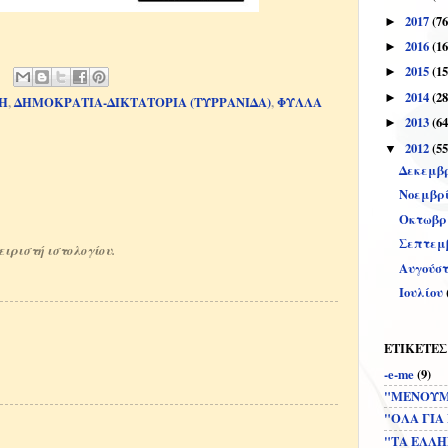
2017
(76
►
2016
(16
►
2015
(15
►
2014
(28
►
Η
,
ΔΗΜΟΚΡΑΤΙΑ-ΔΙΚΤΑΤΟΡΙΑ (ΤΥΡΡΑΝΙΔΑ)
,
ΦΥΛΛΑ
2013
(64
►
2012
(55
▼
Δεκεμβ
Νοεμβρ
Οκτωβρ
Σεπτεμ
ειριστή ιστολογίου.
Αυγούσ
Ιουλίου
ΕΤΙΚΕΤΕΣ
-e-me
(9)
"ΜΕΝΟΥΜ
"ΟΛΑ ΓΙΑ
"ΤΑ ΕΛΛΗ