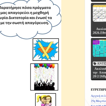
Ακολου
2026.Εθν
ΑΝΤΙ
Ακολουθ
την Αποκ
28/2/26Βρ
ΕΥΡΕΤΗΡ
Αρχική σελ
25η Μαρτίο