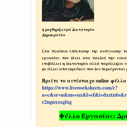
η μοχθηρή κυρά Δικτ
Δημοκρατία
Στα πλαίσια επέκτασης της ανάγνωσης τ
εργασίας που δίνει στα παιδιά την ευκ
επιβάλλει η δικτατορία αλλά παράλληλα ν
με άλλες απαγορεύσεις που δεν περιέχονται 
Βρείτε το αντίστοιχο online φύλλο
https://www.liveworksheets.com/c?
a=c&sr=n&ms=uz&l=ef&i=dxztzdo&r
r2ngnxxxglxg
Φύλλο Εργασίας: Δρ