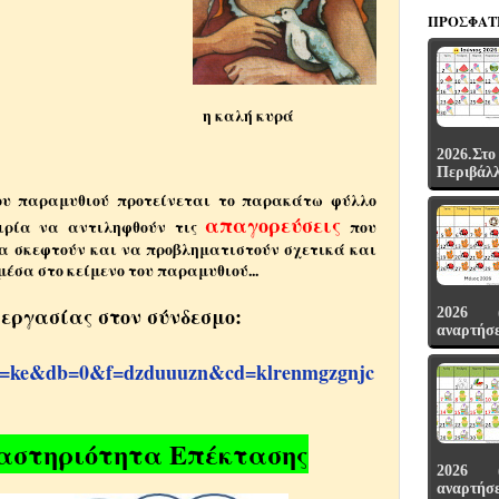
ΠΡΌΣΦΑΤ
ατορία η καλή κυρά
2026.Σ
Περιβάλλο
ου παραμυθιού προτείνεται το παρακάτω φύλλο
απαγορεύσεις
αιρία να αντιληφθούν τις
που
α σκεφτούν και να προβληματιστούν σχετικά και
μέσα στο κείμενο του παραμυθιού...
 εργασίας στον σύνδεσμο:
2026 (μ
αναρτήσει
=ke&db=0&f=dzduuuzn&cd=klrenmgzgnjc
αστηριότητα Επέκτασης
2026 (μ
αναρτήσει