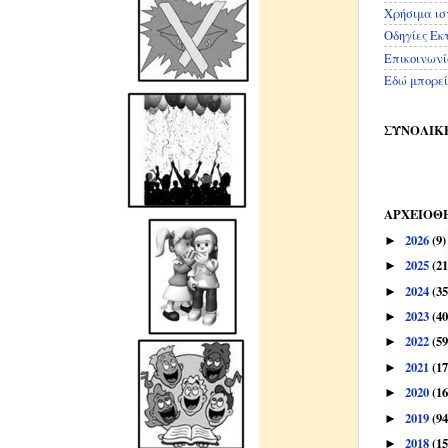
Χρήσιμα ισ
Οδηγίες Εκ
Επικοινων
Εδώ μπορεί
ΣΥΝΟΛΙΚΕ
ΑΡΧΕΙΟΘ
2026
(9)
►
2025
(21
►
2024
(35
►
2023
(40
►
2022
(59
►
2021
(17
►
2020
(16
►
2019
(94
►
2018
(15
►