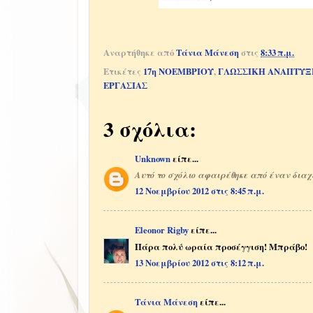
Αναρτήθηκε από
Τάνια Μάνεση
στις
8:33 π.μ.
Ετικέτες
17η ΝΟΕΜΒΡΙΟΥ
,
ΓΛΩΣΣΙΚΗ ΑΝΑΠΤΥΞ
ΕΡΓΑΣΙΑΣ
3 σχόλια:
Unknown
είπε...
Αυτό το σχόλιο αφαιρέθηκε από έναν διαχ
12 Νοεμβρίου 2012 στις 8:45 π.μ.
Eleonor Rigby
είπε...
Πάρα πολύ ωραία προσέγγιση! Μπράβο!
13 Νοεμβρίου 2012 στις 8:12 π.μ.
Τάνια Μάνεση
είπε...