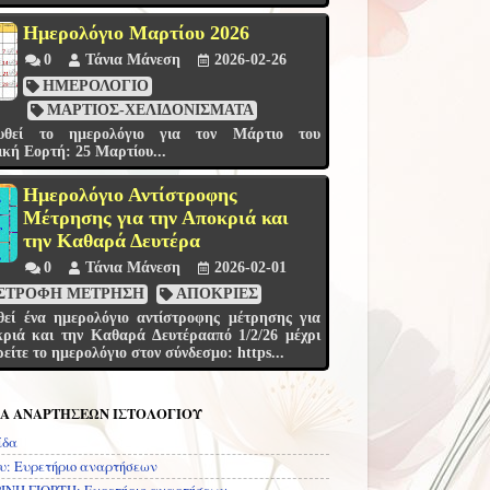
Ημερολόγιο Μαρτίου 2026
0
Τάνια Μάνεση
2026-02-26
ΗΜΕΡΟΛΟΓΙΟ
ΜΑΡΤΙΟΣ-ΧΕΛΙΔΟΝΙΣΜΑΤΑ
θεί το ημερολόγιο για τον Μάρτιο του
ική Εορτή: 25 Μαρτίου...
Ημερολόγιο Αντίστροφης
Μέτρησης για την Αποκριά και
την Καθαρά Δευτέρα
0
Τάνια Μάνεση
2026-02-01
ΣΤΡΟΦΗ ΜΕΤΡΗΣΗ
ΑΠΟΚΡΙΕΣ
εί ένα ημερολόγιο αντίστροφης μέτρησης για
ριά και την Καθαρά Δευτέρααπό 1/2/26 μέχρι
είτε το ημερολόγιο στον σύνδεσμο: https...
ΙΑ ΑΝΑΡΤΗΣΕΩΝ ΙΣΤΟΛΟΓΙΟΥ
ίδα
υ: Ευρετήριο αναρτήσεων