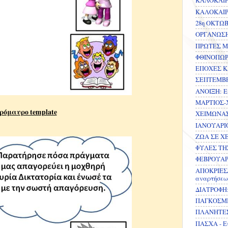
ΚΑΛΟΚΑΙΡΙ
ΚΑΛΟΚΑΙΡΙ
28η ΟΚΤΩΒ
ΟΡΓΑΝΩΣΗ 
ΠΡΩΤΕΣ ΜΕ
ΦΘΙΝΟΠΩΡΟ
ΕΠΟΧΕΣ ΚΑ
ΣΕΠΤΕΜΒΡΙ
ΑΝΟΙΞΗ: Ε
ΜΑΡΤΙΟΣ-Χ
ρόμαυρο template
ΧΕΙΜΩΝΑΣ-
ΙΑΝΟΥΑΡΙΟ
ΖΩΑ ΣΕ ΧΕ
ΦΥΛΕΣ ΤΗΣ
ΦΕΒΡΟΥΑΡΙ
ΑΠΟΚΡΙΕΣ
αναρτήσεω
ΔΙΑΤΡΟΦΗ:
ΠΑΓΚΟΣΜΙ
ΠΛΑΝΗΤΕΣ-
ΠΑΣΧΑ - Ε