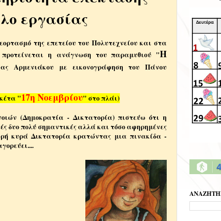
λο εργασίας
εορτασμό της επετείου του Πολυτεχνείου και στα
Η
 προτείνεται η ανάγνωση του παραμυθιού "
ας Αρμενιάκου με εικονογράφηση του Πάνου
17η Νοεμβρίου
ικέτα "
" στο πλάι)
οιών (Δημοκρατία - Δικτατορία) πιστεύω ότι η
ς δυο πολύ σημαντικές αλλά και τόσο αφηρημένες
ηρή κυρά Δικτατορία κρατώντας μια πινακίδα -
ορεύει....
4
ΑΝΑΖΗΤΗ