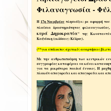
Φιλαναγνωσία - Φύλ
Η
17η Νοεμβρίου
πλησιάζει: με αφορμή τον 
πλαίσια δραστηριότητας φιλαναγνωσίας,
κυρά Δημοκρατία
" της Κωνσταντίν
Καψάσκη (εκδόσεις: Κέδρος).
(**για υπόλοιπες σχετικές αναρτήσεις βλ.ετ
Με την ανθρωποποίηση των κεντρικών ενν
συγγραφέας καταφέρνει να κάνει κατανοητέ
για τα μικρότερα παιδιά έννοιες. Η μοχθ
πλακάτ απαγορεύει και απαγορεύει και απαγ