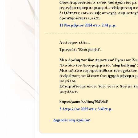
όπως παρουσιάσεις εντός του σχολείου με
αγωγής στη συμπεριφορά, ενθάρρυνση ανο
δεξιότητες κοινωνικής συνοχής, συμμετοχ
δραστηριότητες, κλπ.
11 Νοεμβρίου 2024 στις 2:41 μ.μ.
Ανώνυμος είπε...
Τραγούδι 'Έτσι βοηθώ'.
Μια δράση του 8ου Δημοτικού Σχοκειου Ζω
πλαίσιο του προγράμματος 'stop bullying' 
Μια αξιέπαινη προσπάθεια του σχολείου 
ανθρώπους να δίνουν ένα ηχηρό μήνυμα μ
μεγάλοι.
Ευχαριστούμε όλους τους γονείς που με τη
μεγάλων.
https://youtu.be/iimq7543daE
3 Απριλίου 2025 στις 3:40 π.μ.
Δημοσίευση σχολίου