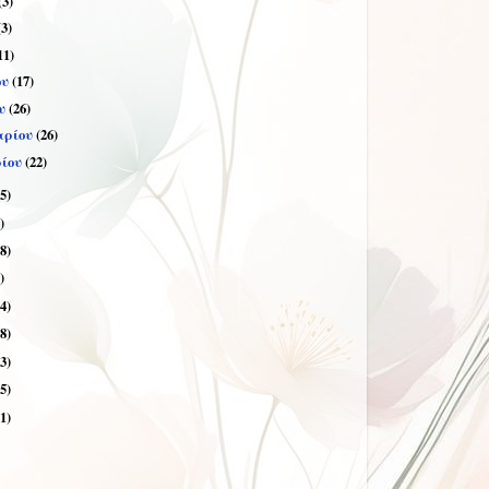
(3)
(3)
11)
ου
(17)
υ
(26)
αρίου
(26)
ρίου
(22)
5)
)
8)
)
4)
8)
3)
5)
1)