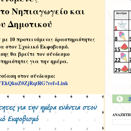
 το Νηπιαγωγείο και
ου Δημοτικού
με 10 προτεινόμενες δραστηριότητες
α στον Σχολικό Εκφοβισμό.
ασης θα βρείτε τον σύνδεσμο
στηριότητες για την ημέρα.
υσίαση στον σύνδεσμο:
m/4YEkQkuZ0ZjRqtRG?ref=Link
2
ΑΝΑΖΗΤΗ