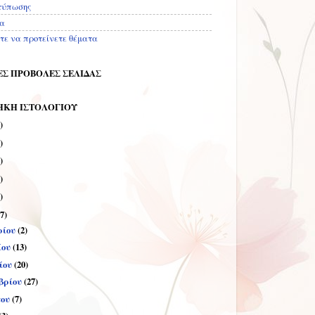
τύπωσης
ία
τε να προτείνετε θέματα
Σ ΠΡΟΒΟΛΕΣ ΣΕΛΙΔΑΣ
ΗΚΗ ΙΣΤΟΛΟΓΙΟΥ
)
)
)
)
)
7)
ρίου
(2)
ίου
(13)
ίου
(20)
βρίου
(27)
του
(7)