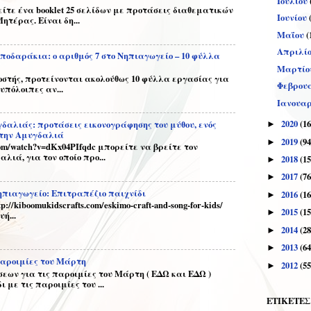
Ιουλίου
είτε ένα booklet 25 σελίδων με προτάσεις διαθεματικών
Ιουνίου
ητέρας. Είναι δη...
Μαΐου
(
Απριλί
ποδαράκια: ο αριθμός 7 στο Νηπιαγωγείο – 10 φύλλα
Μαρτίο
τής, προτείνονται ακολούθως 10 φύλλα εργασίας για
Φεβρου
υπόλοιπες αν...
Ιανουα
2020
(16
δαλιάς: προτάσεις εικονογράφησης του μύθου, ενός
►
 την Αμυγδαλιά
2019
(94
►
com/watch?v=dKx04PIfqdc μπορείτε να βρείτε τον
λιά, για τον οποίο προ...
2018
(15
►
2017
(76
►
ηπιαγωγείο: Επιτραπέζιο παιχνίδι
2016
(16
►
/kiboomukidscrafts.com/eskimo-craft-and-song-for-kids/
2015
(15
►
ή...
2014
(28
►
2013
(64
►
παροιμίες του Μάρτη
2012
(55
►
ων για τις παροιμίες του Μάρτη ( ΕΔΩ και ΕΔΩ )
με τις παροιμίες του ...
ΕΤΙΚΕΤΕΣ