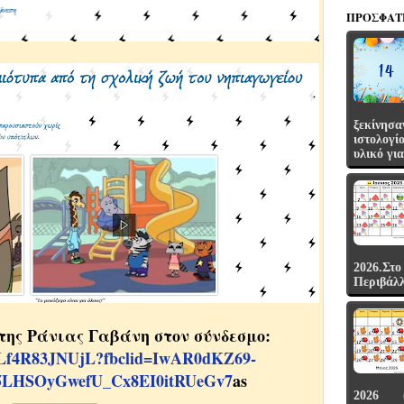
ΠΡΌΣΦΑΤ
ξεκί
ιστολογί
υλικό γι
2026.Σ
Περιβάλλο
 της Ράνιας Γαβάνη στον σύνδεσμο:
MiLf4R83JNUjL?fbclid=IwAR0dKZ69-
5LHSOyGwefU_Cx8EI0itRUeGv7
as
2026 (μ