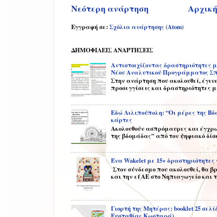
Νεότερη ανάρτηση
Αρχική
Εγγραφή σε:
Σχόλια ανάρτησης (Atom)
ΔΗΜΟΦΙΛΕΙΣ ΑΝΑΡΤΗΣΕΙΣ
Αντιστοιχίζοντας δραστηριότητες μ
Νέου Αναλυτικού Προγράμματος Σ
Στην ανάρτηση που ακολουθεί, έγιν
προσεγγίσεις και δραστηριότητες με
Εδώ Λιλιπούπολη: “Οι μέρες της Β
κάρτες
Ακολουθούν ασπρόμαυρες και έγχρω
της βδομάδας" από τον ψηφιακό δίσκ
Ένα Wakelet με 15+ δραστηριότητες
Στον σύνδεσμο που ακολουθεί, θα β
και την εξΑΕ στο Νηπιαγωγείο και τι
Γιορτή της Μητέρας: booklet 25 σε
Ευσταθίας Κωσταρά)