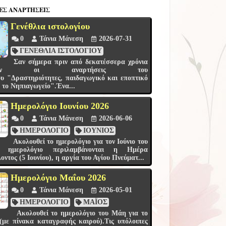
ΕΣ ΑΝΑΡΤΉΣΕΙΣ
Γενέθλια ιστολογίου
0
Τάνια Μάνεση
2026-07-31
ΓΕΝΕΘΛΙΑ ΙΣΤΟΛΟΓΙΟΥ
Σαν σήμερα πριν από δεκατέσσερα χρόνια
νησαν οι αναρτήσεις του
ου "Δραστηριότητες, παιδαγωγικό και εποπτικό
α το Νηπιαγωγείο".Ένα...
Ημερολόγιο Ιουνίου 2026
0
Τάνια Μάνεση
2026-06-06
ΗΜΕΡΟΛΟΓΙΟ
ΙΟΥΝΙΟΣ
Ακολουθεί το ημερολόγιο για τον Ιούνιο του
το ημερολόγιο περιλαμβάνονται η Ημέρα
ντος (5 Ιουνίου), η αργία του Αγίου Πνεύματ...
Ημερολόγιο Μαΐου 2026
0
Τάνια Μάνεση
2026-05-01
ΗΜΕΡΟΛΟΓΙΟ
ΜΑΪΟΣ
Ακολουθεί το ημερολόγιο του Μάη για το
ε πίνακα καταγραφής καιρού).Τις υπόλοιπες