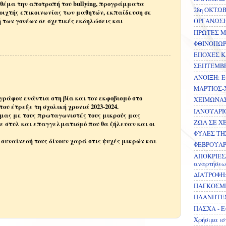
 θέμα την αποτροπή του bullying, προγράμματα
28η ΟΚΤΩΒ
ιχτής επικοινωνίας των μαθητών, εκπαίδευση σε
ή των γονέων σε σχετικές εκδηλώσεις και
ΟΡΓΑΝΩΣΗ 
ΠΡΩΤΕΣ ΜΕ
ΦΘΙΝΟΠΩΡΟ
ΕΠΟΧΕΣ ΚΑ
ΣΕΠΤΕΜΒΡΙ
ΑΝΟΙΞΗ: Ε
ΜΑΡΤΙΟΣ-Χ
γράφου ενάντια στη βία και τον εκφοβισμό στο
ΧΕΙΜΩΝΑΣ-
που έτρεξε τη σχολική χρονιά 2023-2024.
ΙΑΝΟΥΑΡΙΟ
μας με τους πρωταγωνιστές τους μικρούς μας
ΖΩΑ ΣΕ ΧΕ
ε στυλ και επαγγελματισμό που θα ζήλευαν και οι
ΦΥΛΕΣ ΤΗΣ
 συναίνεσή τους δίνουν χαρά στις ψυχές μικρών και
ΦΕΒΡΟΥΑΡΙ
ΑΠΟΚΡΙΕΣ
αναρτήσεω
ΔΙΑΤΡΟΦΗ:
ΠΑΓΚΟΣΜΙ
ΠΛΑΝΗΤΕΣ-
ΠΑΣΧΑ - Ε
Χρήσιμα ισ