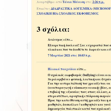
Αναρτήθηκε από
Τάνια Μάνεση
στις
2:26 π.μ.
Ετικέτες
ΔΙΑΔΡΑΣΤΙΚΑ ΛΟΓΙΣΜΙΚΑ (MICROSOF
ΣΧΟΛΙΚΗ ΒΙΑ-ΣΧΟΛΙΚΟΣ ΕΚΦΟΒΙΣΜΟΣ
3 σχόλια:
Ανώνυμος είπε...
Εξαιρετική δουλειά! Σας ευχαριστώ που σ
υλικό και που το διαθέτετε δωρεάν και ε
7 Μαρτίου 2021 στις 10:03 π.μ.
Ηλιακά παιχνίδια
είπε...
Ο σχολικός εκφοβισμός (bullying) είναι ο 
περιλαμβάνει φυσική, λεκτική και ψυχο
Για την αντιμετώπισή του χρειάζεται να
(αναπαραγωγή ενδοοικογενειακής βίας, α
επιβολή της εξουσίας τους στους άλλους,
στερεοτύπων, αρνητική επίδραση σκηνών 
Προς την κατεύθυνση αυτή χρειάζεται η
μαθητών, δασκάλων / καθηγητών και γονέω
δημιουργία πολιτικών κατά του σχολικού 